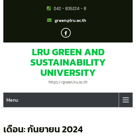
042 – 835224 – 8
green@lru.ac.th
LRU GREEN AND
SUSTAINABILITY
UNIVERSITY
https://green.lru.ac.th
Menu
เดือน:
กันยายน 2024