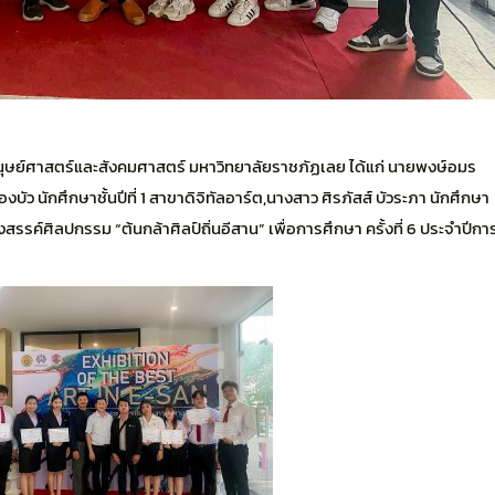
ุษย์ศาสตร์และสังคมศาสตร์ มหาวิทยาลัยราชภัฏเลย ได้แก่ นายพงษ์อมร
องบัว นักศึกษาชั้นปีที่ 1 สาขาดิจิทัลอาร์ต,นางสาว ศิรภัสส์ บัวระภา นักศึกษา
ร้างสรรค์ศิลปกรรม “ต้นกล้าศิลป์ถิ่นอีสาน” เพื่อการศึกษา ครั้งที่ 6 ประจำปีกา