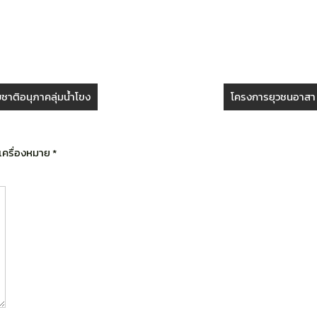
ชาติอนุภาคลุ่มน้ำโขง
โครงการยุวชนอาสา
ำเครื่องหมาย
*